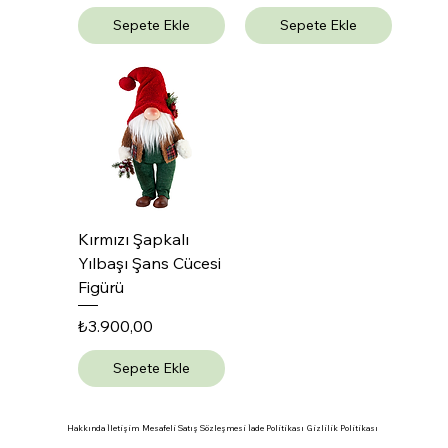
Sepete Ekle
Sepete Ekle
Kırmızı Şapkalı
Yılbaşı Şans Cücesi
Figürü
Fiyat
₺3.900,00
Sepete Ekle
Hakkında
İletişim
Mesafeli Satış Sözleşmesi
İade Politikası
Gizlilik Politikası