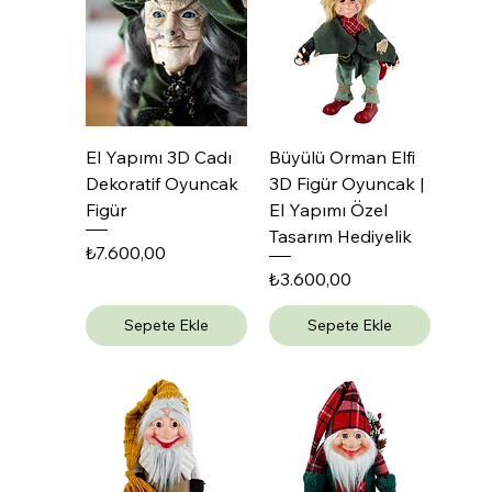
El Yapımı 3D Cadı
Büyülü Orman Elfi
Dekoratif Oyuncak
3D Figür Oyuncak |
Figür
El Yapımı Özel
Tasarım Hediyelik
Fiyat
₺7.600,00
Fiyat
₺3.600,00
Sepete Ekle
Sepete Ekle