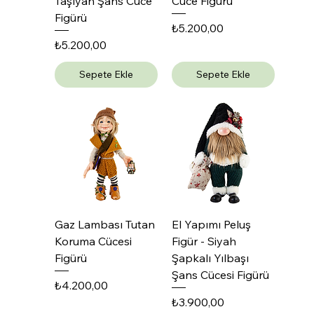
Taşıyan Şans Cüce
Cüce Figürü
Figürü
Fiyat
₺5.200,00
Fiyat
₺5.200,00
Sepete Ekle
Sepete Ekle
Gaz Lambası Tutan
El Yapımı Peluş
Koruma Cücesi
Figür - Siyah
Figürü
Şapkalı Yılbaşı
Şans Cücesi Figürü
Fiyat
₺4.200,00
Fiyat
₺3.900,00