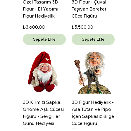
Özel Tasarım 3D
3D Figür - Çuval
Figür - El Yapımı
Taşıyan Bereket
Figür Hediyelik
Cüce Figürü
Fiyat
Fiyat
₺3.600,00
₺5.500,00
Sepete Ekle
Sepete Ekle
3D Kırmızı Şapkalı
3D Figür Hediyelik -
Gnome Aşk Cücesi
Asa Tutan ve Pipo
Figürü - Sevgililer
İçen Şapkasız Bilge
Günü Hediyesi
Cüce Figürü