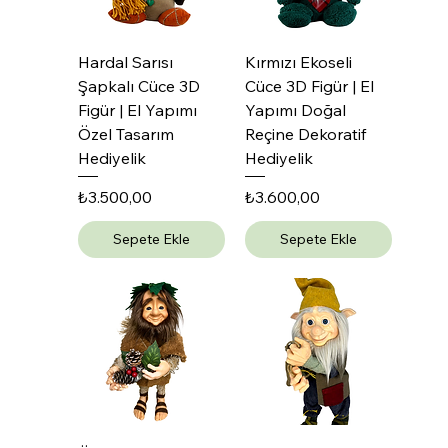
Hardal Sarısı
Kırmızı Ekoseli
Şapkalı Cüce 3D
Cüce 3D Figür | El
Figür | El Yapımı
Yapımı Doğal
Özel Tasarım
Reçine Dekoratif
Hediyelik
Hediyelik
Fiyat
Fiyat
₺3.500,00
₺3.600,00
Sepete Ekle
Sepete Ekle