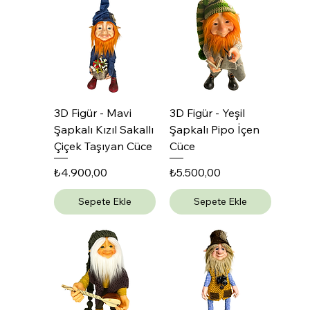
3D Figür - Mavi
3D Figür - Yeşil
Şapkalı Kızıl Sakallı
Şapkalı Pipo İçen
Çiçek Taşıyan Cüce
Cüce
Fiyat
Fiyat
₺4.900,00
₺5.500,00
Sepete Ekle
Sepete Ekle