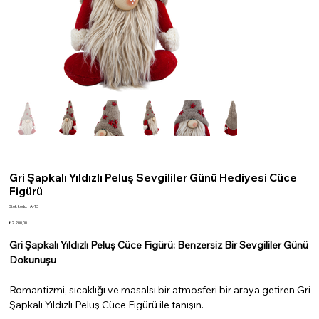
Gri Şapkalı Yıldızlı Peluş Sevgililer Günü Hediyesi Cüce
Figürü
Stok
Stok kodu:
A-13
kodu:
A-
Fiyat
₺2.200,00
13
Gri Şapkalı Yıldızlı Peluş Cüce Figürü: Benzersiz Bir Sevgililer Günü
Dokunuşu
Romantizmi, sıcaklığı ve masalsı bir atmosferi bir araya getiren Gri
Şapkalı Yıldızlı Peluş Cüce Figürü ile tanışın.