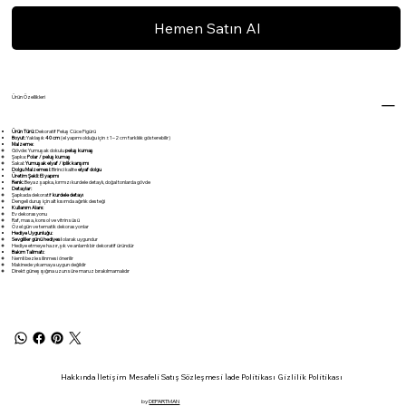
Hemen Satın Al
Ürün Özellikleri
Ürün Türü:
Dekoratif Peluş Cüce Figürü
Boyut:
Yaklaşık
40 cm
(el yapımı olduğu için ±1–2 cm farklılık gösterebilir)
Malzeme:
Gövde: Yumuşak dokulu
peluş kumaş
Şapka:
Polar / peluş kumaş
Sakal:
Yumuşak elyaf / iplik karışımı
Dolgu Malzemesi:
Birinci kalite
elyaf dolgu
Üretim Şekli:
El yapımı
Renk:
Beyaz şapka, kırmızı kurdele detaylı, doğal tonlarda gövde
Detaylar:
Şapkada dekoratif
kurdele detayı
Dengeli duruş için alt kısımda ağırlık desteği
Kullanım Alanı:
Ev dekorasyonu
Raf, masa, konsol ve vitrin süsü
Özel gün ve tematik dekorasyonlar
Hediye Uygunluğu:
Sevgililer günü hediyesi
olarak uygundur
Hediye etmeye hazır, şık ve anlamlı bir dekoratif üründür
Bakım Talimatı:
Nemli bezle silinmesi önerilir
Makinede yıkamaya uygun değildir
Direkt güneş ışığına uzun süre maruz bırakılmamalıdır
Hakkında
İletişim
Mesafeli Satış Sözleşmesi
İade Politikası
Gizlilik Politikası
by
DEPARTMAN