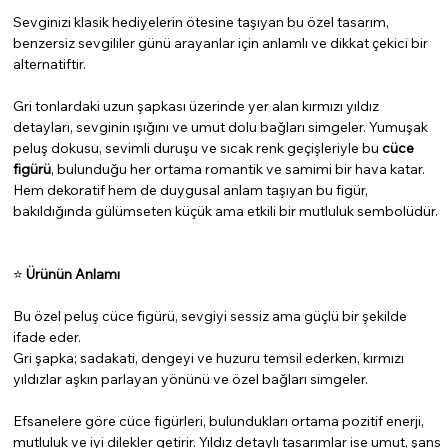
Sevginizi klasik hediyelerin ötesine taşıyan bu özel tasarım,
benzersiz sevgililer günü arayanlar için anlamlı ve dikkat çekici bir
alternatiftir.
Gri tonlardaki uzun şapkası üzerinde yer alan kırmızı yıldız
detayları, sevginin ışığını ve umut dolu bağları simgeler. Yumuşak
peluş dokusu, sevimli duruşu ve sıcak renk geçişleriyle bu
cüce
figürü
, bulunduğu her ortama romantik ve samimi bir hava katar.
Hem dekoratif hem de duygusal anlam taşıyan bu figür,
bakıldığında gülümseten küçük ama etkili bir mutluluk sembolüdür.
⭐
Ürünün Anlamı
Bu özel peluş cüce figürü, sevgiyi sessiz ama güçlü bir şekilde
ifade eder.
Gri şapka; sadakati, dengeyi ve huzuru temsil ederken, kırmızı
yıldızlar aşkın parlayan yönünü ve özel bağları simgeler.
Efsanelere göre cüce figürleri, bulundukları ortama pozitif enerji,
mutluluk ve iyi dilekler getirir. Yıldız detaylı tasarımlar ise umut, şans