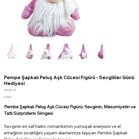
Pempe Şapkalı Peluş Aşk Cücesi Figürü - Sevgililer Günü
Hediyesi
Stok
Stok kodu:
A-5
kodu:
A-
Fiyat
₺1.700,00
5
Pembe Şapkalı Peluş Aşk Cücesi Figürü: Sevginin, Masumiyetin ve
Tatlı Sürprizlerin Simgesi
Sevginin en saf halini, romantizmin yumuşak enerjisini ve el
emeğinin sıcaklığını yaşam alanlarınıza taşıyan Pembe Şapkalı