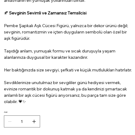
anlatmanın en yumuşak yollarından biridir.
🍂
Sevginin Sevimli ve Zamansız Temsilcisi
Pembe Şapkalı Aşk Cücesi Figürü, yalnızca bir dekor ürünü değil;
sevginin, romantizmin ve içten duyguların sembolü olan özel bir
aşk figürüdür.
Taşıdığı anlam, yumuşak formu ve sıcak duruşuyla yaşam
alanlarınıza duygusal bir karakter kazandırır.
Her baktığınızda size sevgiyi, şefkati ve küçük mutlulukları hatırlatır.
Sevdiklerinize unutulmaz bir sevgililer günü hediyesi vermek,
evinize romantik bir dokunuş katmak ya da kendinizi şımartacak
anlamlı bir aşk cücesi figürü arıyorsanız, bu parça tam size göre
olabilir. 💗✨
Adet