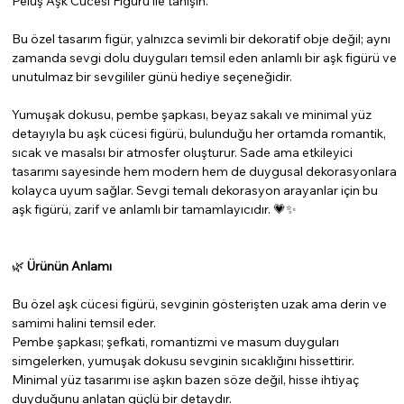
Peluş Aşk Cücesi Figürü ile tanışın.
Bu özel tasarım figür, yalnızca sevimli bir dekoratif obje değil; aynı
zamanda sevgi dolu duyguları temsil eden anlamlı bir aşk figürü ve
unutulmaz bir sevgililer günü hediye seçeneğidir.
Yumuşak dokusu, pembe şapkası, beyaz sakalı ve minimal yüz
detayıyla bu aşk cücesi figürü, bulunduğu her ortamda romantik,
sıcak ve masalsı bir atmosfer oluşturur. Sade ama etkileyici
tasarımı sayesinde hem modern hem de duygusal dekorasyonlara
kolayca uyum sağlar. Sevgi temalı dekorasyon arayanlar için bu
aşk figürü, zarif ve anlamlı bir tamamlayıcıdır. 💗✨
🌿
Ürünün Anlamı
Bu özel aşk cücesi figürü, sevginin gösterişten uzak ama derin ve
samimi halini temsil eder.
Pembe şapkası; şefkati, romantizmi ve masum duyguları
simgelerken, yumuşak dokusu sevginin sıcaklığını hissettirir.
Minimal yüz tasarımı ise aşkın bazen söze değil, hisse ihtiyaç
duyduğunu anlatan güçlü bir detaydır.