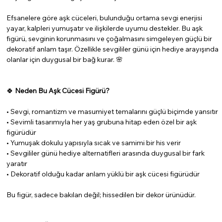
Efsanelere göre aşk cüceleri, bulunduğu ortama sevgi enerjisi
yayar, kalpleri yumuşatır ve ilişkilerde uyumu destekler. Bu aşk
figürü, sevginin korunmasını ve çoğalmasını simgeleyen güçlü bir
dekoratif anlam taşır. Özellikle
sevgililer günü için hediye arayışında
olanlar için duygusal bir bağ kurar. 🌸
🍀
Neden Bu Aşk Cücesi Figürü?
• Sevgi, romantizm ve masumiyet temalarını güçlü biçimde yansıtır
• Sevimli tasarımıyla her yaş grubuna hitap eden özel bir
aşk
figürüdür
• Yumuşak dokulu yapısıyla sıcak ve samimi bir his verir
• Sevgililer günü hediye alternatifleri arasında duygusal bir fark
yaratır
• Dekoratif olduğu kadar anlam yüklü bir aşk cücesi figürüdür
Bu figür, sadece bakılan değil; hissedilen bir dekor ürünüdür.