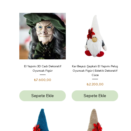
El Yapımı 3D Cadı Dekoratif
Kar Beyazı Şapkalı El Yapımı Peluş
Oyuncak Figür
Oyuncak Figür | Estetik Dekoratif
Cüce
Fiyat
₺7.600,00
Fiyat
₺2.200,00
Sepete Ekle
Sepete Ekle