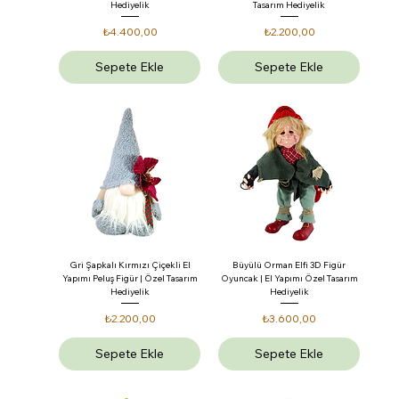
Hediyelik
Tasarım Hediyelik
Fiyat
Fiyat
₺4.400,00
₺2.200,00
Sepete Ekle
Sepete Ekle
Gri Şapkalı Kırmızı Çiçekli El
Büyülü Orman Elfi 3D Figür
Yapımı Peluş Figür | Özel Tasarım
Oyuncak | El Yapımı Özel Tasarım
Hediyelik
Hediyelik
Fiyat
Fiyat
₺2.200,00
₺3.600,00
Sepete Ekle
Sepete Ekle