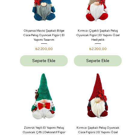
Okyanus Mavisi Şapkalı Bilge
Kırmızı Çiçekli Şapkalı Peluş
Cüce Peluş Oyuncak Figür | El
Oyuncak Figür | El Yapımı Özel
Yapımı Tasarım
Hediyelik
Fiyat
Fiyat
₺2.200,00
₺2.200,00
Sepete Ekle
Sepete Ekle
Zümrüt Yeşili El Yapımı Peluş
Kırmızı Şapkalı Peluş Oyuncak
Oyuncak Çifti | Dekoratif Figür
Cüce Figürü | El Yapımı Özel