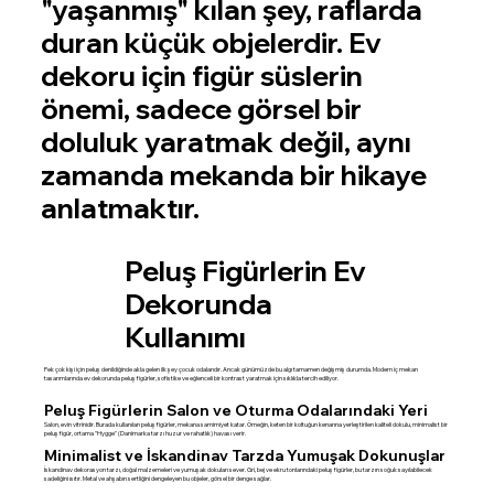
"yaşanmış" kılan şey, raflarda
duran küçük objelerdir. Ev
dekoru için figür süslerin
önemi, sadece görsel bir
doluluk yaratmak değil, aynı
zamanda mekanda bir hikaye
anlatmaktır.
Peluş Figürlerin Ev
Dekorunda
Kullanımı
Pek çok kişi için peluş denildiğinde akla gelen ilk şey çocuk odalarıdır. Ancak günümüzde bu algı tamamen değişmiş durumda. Modern iç mekan
tasarımlarında ev dekorunda peluş figürler, sofistike ve eğlenceli bir kontrast yaratmak için sıklıkla tercih ediliyor.
Peluş Figürlerin Salon ve Oturma Odalarındaki Yeri
Salon, evin vitrinidir. Burada kullanılan peluş figürler, mekana samimiyet katar. Örneğin, keten bir koltuğun kenarına yerleştirilen kaliteli dokulu, minimalist bir
peluş figür, ortama "Hygge" (Danimarka tarzı huzur ve rahatlık) havası verir.
Minimalist ve İskandinav Tarzda Yumuşak Dokunuşlar
İskandinav dekorasyon tarzı, doğal malzemeleri ve yumuşak dokuları sever. Gri, bej ve ekru tonlarındaki peluş figürler, bu tarzın soğuk sayılabilecek
sadeliğini ısıtır. Metal ve ahşabın sertliğini dengeleyen bu objeler, görsel bir denge sağlar.