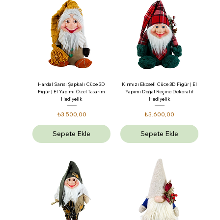
Hardal Sarısı Şapkalı Cüce 3D
Kırmızı Ekoseli Cüce 3D Figür | El
Figür | El Yapımı Özel Tasarım
Yapımı Doğal Reçine Dekoratif
Hediyelik
Hediyelik
Fiyat
Fiyat
₺3.500,00
₺3.600,00
Sepete Ekle
Sepete Ekle