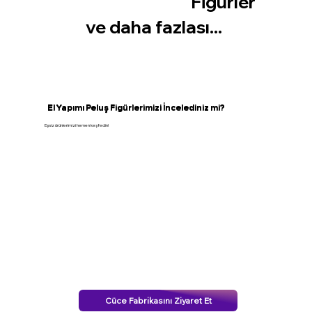
Figürler
ve daha fazlası...
El Yapımı Peluş Figürlerimizi İncelediniz mi?
Eşsiz ürünlerimizi hemen keşfedin!
Mağazayı Ziyaret Et
Cüce Fabrikasını Ziyaret Et